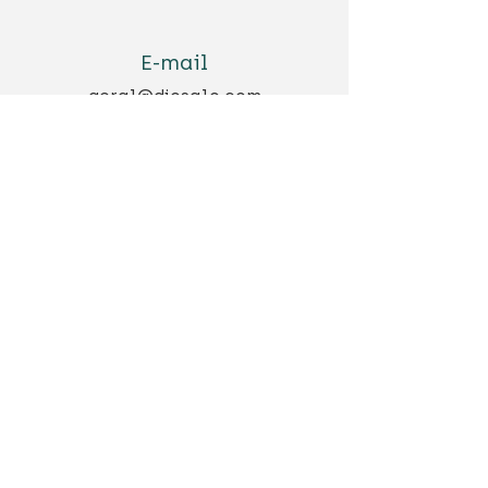
E-mail
geral@diosalo.com
Siga-nos