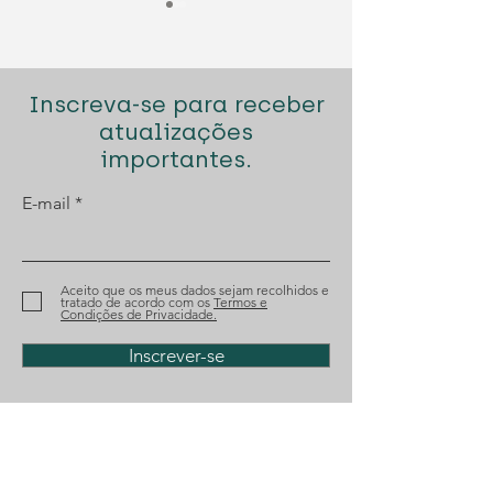
Inscreva-se para receber
atualizações
importantes.
Diogo Santana Lopes
Diogo Santana
E-mail
premiado pela Best
novamente n
Lawyers
para o Prémio
Aceito que os meus dados sejam recolhidos e
tratado de acordo com os
Termos e
Condições de Privacidade.
Inscrever-se