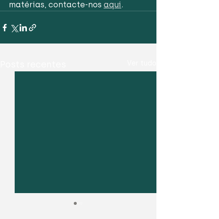
matérias, contacte-nos 
aqui
.
Posts recentes
Ver tudo