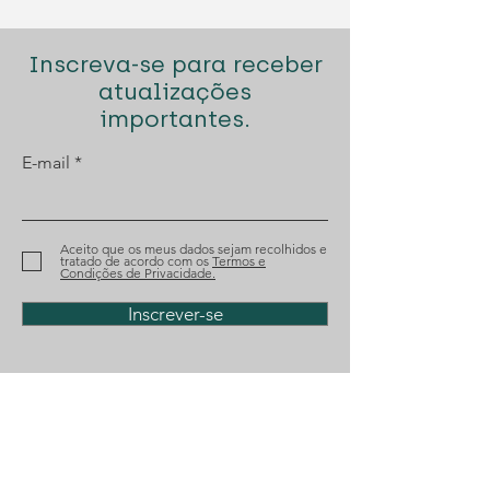
Inscreva-se para receber
atualizações
importantes.
Diogo Santana Lopes
MENAC: Orien
E-mail
novamente nomeado
sobre Respons
para o Prémio Tágides
pelo Cumprim
Normativo
Aceito que os meus dados sejam recolhidos e
tratado de acordo com os
Termos e
Condições de Privacidade.
Inscrever-se