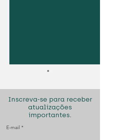
Inscreva-se para receber
atualizações
importantes.
Diogo Santana Lopes
Diogo Santana
E-mail
premiado pela Best
novamente n
Lawyers
para o Prémio