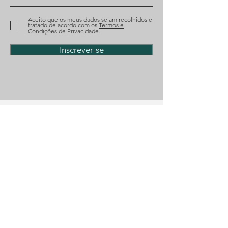
Aceito que os meus dados sejam recolhidos e
tratado de acordo com os
Termos e
Condições de Privacidade.
Inscrever-se
Telefone
(+351)
218 224 182
E-mail
geral@diosalo.com