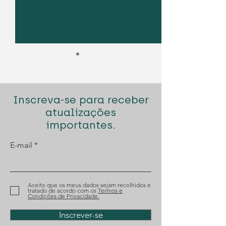
Inscreva-se para receber
atualizações
importantes.
Diogo Santana Lopes
Diogo Santana
E-mail
premiado pela Best
novamente n
Lawyers
para o Prémio
Aceito que os meus dados sejam recolhidos e
tratado de acordo com os
Termos e
Condições de Privacidade.
Inscrever-se