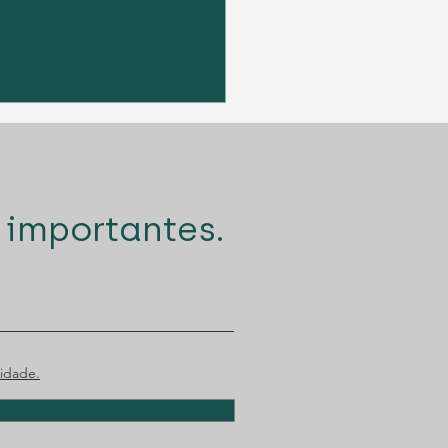
 importantes.
go Santana Lopes
amente nomeado para
rémio Tágides
idade.