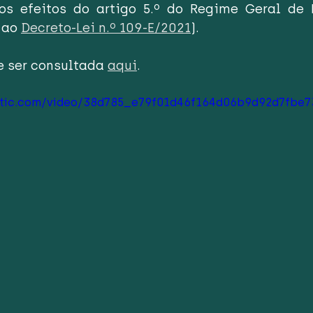
os efeitos do artigo 5.º do Regime Geral de 
 ao 
Decreto-Lei n.º 109-E/2021
).
 ser consultada 
aqui
.
tatic.com/video/38d785_e79f01d46f164d06b9d92d7fbe