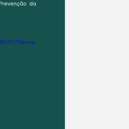
Prevenção da 
73b2f7/720p/mp