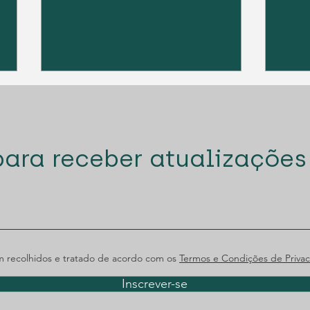
para receber atualizações
Diogo Santana Lopes
Dio
premiado pela Best
nov
Lawyers
o P
 recolhidos e tratado de acordo com os
Termos e Condições de Privac
Inscrever-se