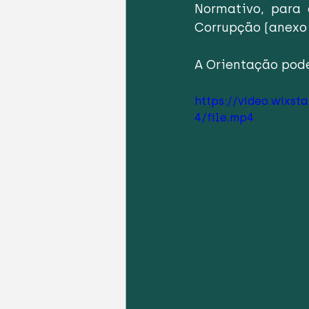
Normativo, para 
Corrupção (anexo
A Orientação pode
https://video.wixs
4/file.mp4