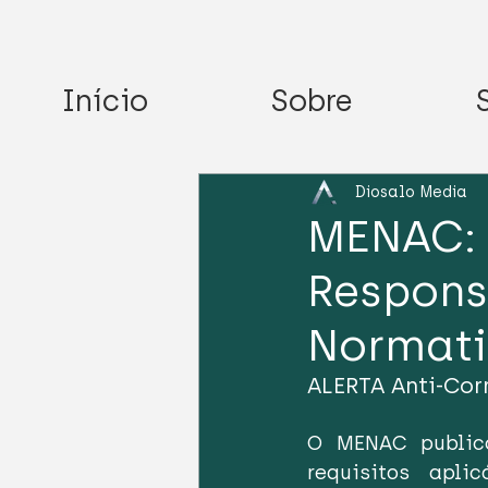
Início
Sobre
Diosalo Media
MENAC: 
Respons
Normat
ALERTA Anti-Cor
O MENAC publico
requisitos apli