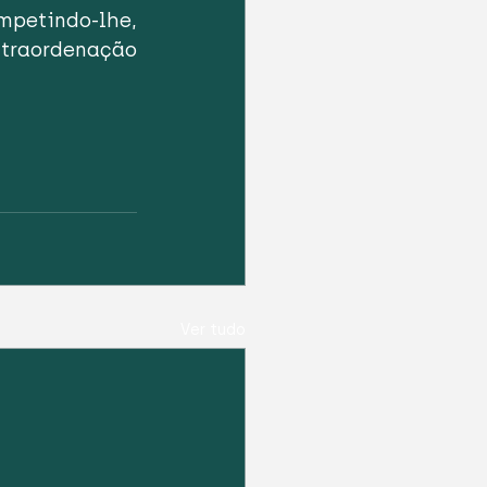
tindo-lhe, 
raordenação 
Ver tudo