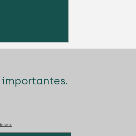
 importantes.
go Santana Lopes
amente nomeado para
rémio Tágides
idade.