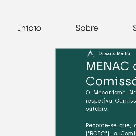
Início
Sobre
Diosalo Media
MENAC 
Comissã
O Mecanismo Nac
respetiva Comiss
outubro.
Recorde-se que,
("RGPC"), a Comi