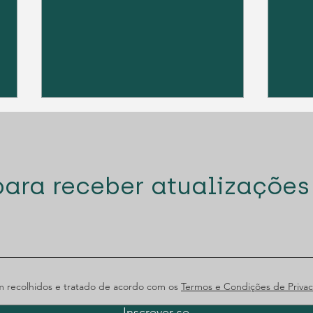
para receber atualizações
Diogo Santana Lopes
Dio
premiado pela Best
nov
Lawyers
o P
 recolhidos e tratado de acordo com os
Termos e Condições de Privac
Inscrever-se