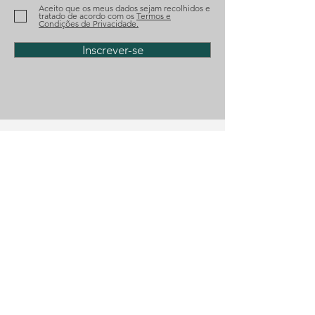
Paquete
leading
Aceito que os meus dados sejam recolhidos e
businessperso
tratado de acordo com os
Termos e
Condições de Privacidade.
Russia
Inscrever-se
Telefone
(+351)
218 224 182
E-mail
geral@diosalo.com