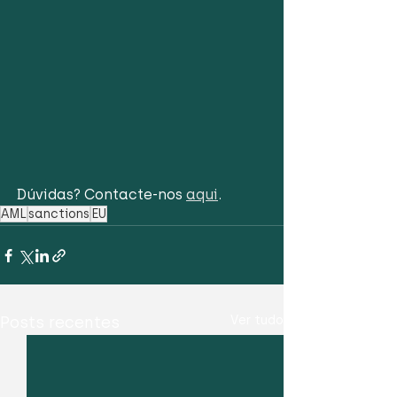
Dúvidas? Contacte-nos 
aqui
. 
AML
sanctions
EU
Posts recentes
Ver tudo